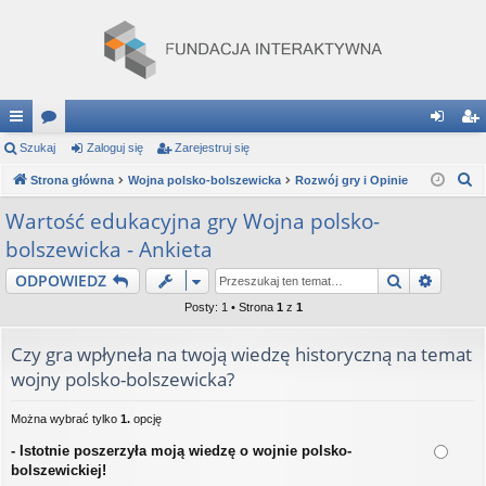
ię
Szukaj
or
Zaloguj się
Zarejestruj się
al
ar
S
ce
Strona główna
a
Wojna polsko-bolszewicka
Rozwój gry i Opinie
og
ej
z
j
uj
es
Wartość edukacyjna gry Wojna polsko-
u
bolszewicka - Ankieta
…
si
tru
k
a
Szukaj
Wyszu
ODPOWIEDZ
ę
j
j
Posty: 1 • Strona
1
z
1
si
ę
Czy gra wpłyneła na twoją wiedzę historyczną na temat
wojny polsko-bolszewicka?
Można wybrać tylko
1.
opcję
- Istotnie poszerzyła moją wiedzę o wojnie polsko-
bolszewickiej!