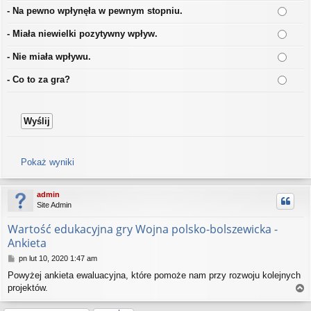
- Na pewno wpłynęła w pewnym stopniu.
- Miała niewielki pozytywny wpływ.
- Nie miała wpływu.
- Co to za gra?
Pokaż wyniki
admin
Site Admin
Wartość edukacyjna gry Wojna polsko-bolszewicka -
Ankieta
P
pn lut 10, 2020 1:47 am
o
Powyżej ankieta ewaluacyjna, które pomoże nam przy rozwoju kolejnych
s
projektów.
t
a
g