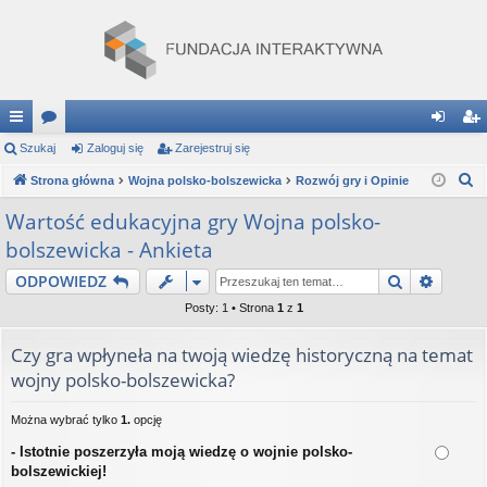
ię
Szukaj
or
Zaloguj się
Zarejestruj się
al
ar
S
ce
Strona główna
a
Wojna polsko-bolszewicka
Rozwój gry i Opinie
og
ej
z
j
uj
es
Wartość edukacyjna gry Wojna polsko-
u
bolszewicka - Ankieta
…
si
tru
k
a
Szukaj
Wyszu
ODPOWIEDZ
ę
j
j
Posty: 1 • Strona
1
z
1
si
ę
Czy gra wpłyneła na twoją wiedzę historyczną na temat
wojny polsko-bolszewicka?
Można wybrać tylko
1.
opcję
- Istotnie poszerzyła moją wiedzę o wojnie polsko-
bolszewickiej!