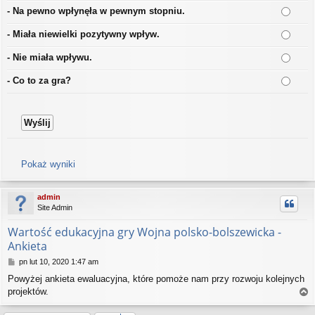
- Na pewno wpłynęła w pewnym stopniu.
- Miała niewielki pozytywny wpływ.
- Nie miała wpływu.
- Co to za gra?
Pokaż wyniki
admin
Site Admin
Wartość edukacyjna gry Wojna polsko-bolszewicka -
Ankieta
P
pn lut 10, 2020 1:47 am
o
Powyżej ankieta ewaluacyjna, które pomoże nam przy rozwoju kolejnych
s
projektów.
t
a
g