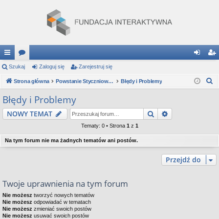
ię
Szukaj
or
Zaloguj się
Zarejestruj się
al
ar
S
ce
Strona główna
a
Powstanie Styczniowe: Gra Strategiczna
Błędy i Problemy
og
ej
z
j
uj
es
Błędy i Problemy
u
…
si
tru
Szukaj
Wyszukiwanie
NOWY TEMAT
k
a
ę
j
Tematy: 0 • Strona
1
z
1
j
si
Na tym forum nie ma żadnych tematów ani postów.
ę
Przejdź do
Twoje uprawnienia na tym forum
Nie możesz
tworzyć nowych tematów
Nie możesz
odpowiadać w tematach
Nie możesz
zmieniać swoich postów
Nie możesz
usuwać swoich postów