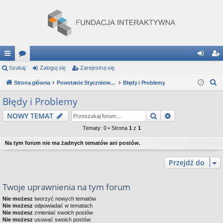
ię
Szukaj
or
Zaloguj się
Zarejestruj się
al
ar
S
ce
Strona główna
a
Powstanie Styczniowe: Gra Strategiczna
Błędy i Problemy
og
ej
z
j
uj
es
Błędy i Problemy
u
…
si
tru
Szukaj
Wyszukiwanie
NOWY TEMAT
k
a
ę
j
Tematy: 0 • Strona
1
z
1
j
si
Na tym forum nie ma żadnych tematów ani postów.
ę
Przejdź do
Twoje uprawnienia na tym forum
Nie możesz
tworzyć nowych tematów
Nie możesz
odpowiadać w tematach
Nie możesz
zmieniać swoich postów
Nie możesz
usuwać swoich postów