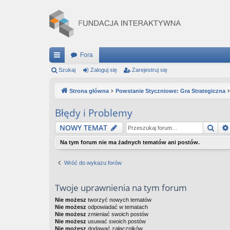
Fora
ię
Szukaj
Zaloguj się
Zarejestruj się
ce
Strona główna
Powstanie Styczniowe: Gra Strategiczna
j
Błędy i Problemy
…
Szuk
NOWY TEMAT
Na tym forum nie ma żadnych tematów ani postów.
Wróć do wykazu forów
Twoje uprawnienia na tym forum
Nie możesz
tworzyć nowych tematów
Nie możesz
odpowiadać w tematach
Nie możesz
zmieniać swoich postów
Nie możesz
usuwać swoich postów
Nie możesz
dodawać załączników