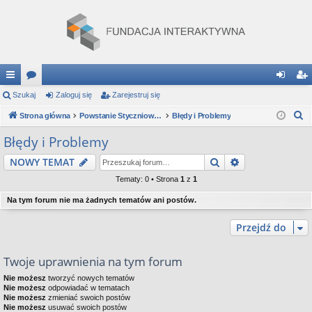
ię
Szukaj
or
Zaloguj się
Zarejestruj się
al
ar
S
ce
Strona główna
a
Powstanie Styczniowe: Gra Strategiczna
Błędy i Problemy
og
ej
z
j
uj
es
Błędy i Problemy
u
…
si
tru
Szukaj
Wyszukiwanie
NOWY TEMAT
k
a
ę
j
Tematy: 0 • Strona
1
z
1
j
si
Na tym forum nie ma żadnych tematów ani postów.
ę
Przejdź do
Twoje uprawnienia na tym forum
Nie możesz
tworzyć nowych tematów
Nie możesz
odpowiadać w tematach
Nie możesz
zmieniać swoich postów
Nie możesz
usuwać swoich postów