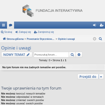
ię
Szukaj
or
Zaloguj się
Zarejestruj się
al
ar
S
ce
Strona główna
a
Powstanie Styczniowe: Gra Strategiczna
Opinie i uwagi
og
ej
z
j
uj
es
Opinie i uwagi
u
…
si
tru
Szukaj
Wyszukiwanie
NOWY TEMAT
k
a
ę
j
Tematy: 0 • Strona
1
z
1
j
si
Na tym forum nie ma żadnych tematów ani postów.
ę
Przejdź do
Twoje uprawnienia na tym forum
Nie możesz
tworzyć nowych tematów
Nie możesz
odpowiadać w tematach
Nie możesz
zmieniać swoich postów
Nie możesz
usuwać swoich postów