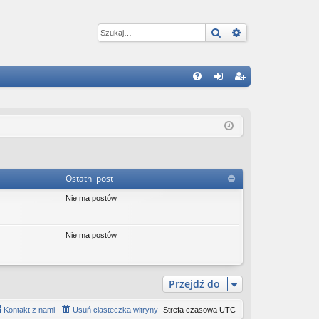
Szukaj
Wyszukiwanie 
W
FA
al
ar
Q
og
ej
uj
es
si
tru
Ostatni post
ę
j
Nie ma postów
si
ę
Nie ma postów
Przejdź do
Kontakt z nami
Usuń ciasteczka witryny
Strefa czasowa
UTC