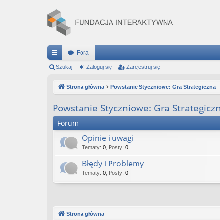
Fora
ię
Szukaj
Zaloguj się
Zarejestruj się
ce
Strona główna
Powstanie Styczniowe: Gra Strategiczna
j
Powstanie Styczniowe: Gra Strategicz
…
Forum
Opinie i uwagi
Tematy
:
0
,
Posty
:
0
Błędy i Problemy
Tematy
:
0
,
Posty
:
0
Strona główna