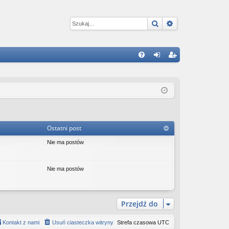
Szukaj
Wyszukiwanie 
W
FA
al
ar
Q
og
ej
uj
es
si
tru
Ostatni post
ę
j
Nie ma postów
si
ę
Nie ma postów
Przejdź do
Kontakt z nami
Usuń ciasteczka witryny
Strefa czasowa
UTC