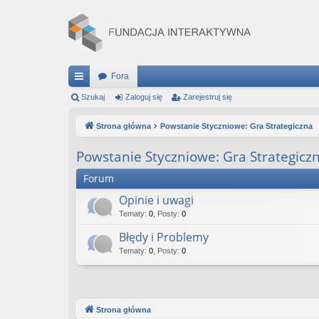
Fora
ię
Szukaj
Zaloguj się
Zarejestruj się
ce
Strona główna
Powstanie Styczniowe: Gra Strategiczna
j
Powstanie Styczniowe: Gra Strategicz
…
Forum
Opinie i uwagi
Tematy
:
0
,
Posty
:
0
Błędy i Problemy
Tematy
:
0
,
Posty
:
0
Strona główna