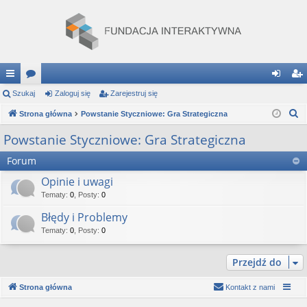
ię
Szukaj
or
Zaloguj się
Zarejestruj się
al
ar
S
ce
Strona główna
a
Powstanie Styczniowe: Gra Strategiczna
og
ej
z
j
uj
es
Powstanie Styczniowe: Gra Strategiczna
u
…
si
tru
Forum
k
a
ę
j
Opinie i uwagi
j
Tematy
:
0
,
Posty
:
0
si
Błędy i Problemy
ę
Tematy
:
0
,
Posty
:
0
Przejdź do
Strona główna
Kontakt z nami