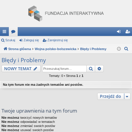
ię
Szukaj
or
Zaloguj się
Zarejestruj się
al
ar
S
ce
Strona główna
a
Wojna polsko-bolszewicka
Błędy i Problemy
og
ej
z
j
uj
es
Błędy i Problemy
u
…
si
tru
Szukaj
Wyszukiwanie
NOWY TEMAT
k
a
ę
j
Tematy: 0 • Strona
1
z
1
j
si
Na tym forum nie ma żadnych tematów ani postów.
ę
Przejdź do
Twoje uprawnienia na tym forum
Nie możesz
tworzyć nowych tematów
Nie możesz
odpowiadać w tematach
Nie możesz
zmieniać swoich postów
Nie możesz
usuwać swoich postów