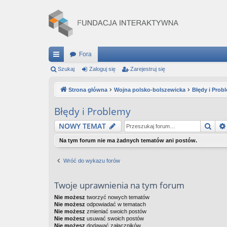
Fora
ię
Szukaj
Zaloguj się
Zarejestruj się
ce
Strona główna
Wojna polsko-bolszewicka
Błędy i Prob
j
Błędy i Problemy
…
Szuk
NOWY TEMAT
Na tym forum nie ma żadnych tematów ani postów.
Wróć do wykazu forów
Twoje uprawnienia na tym forum
Nie możesz
tworzyć nowych tematów
Nie możesz
odpowiadać w tematach
Nie możesz
zmieniać swoich postów
Nie możesz
usuwać swoich postów
Nie możesz
dodawać załączników