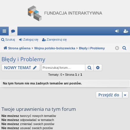
ię
Szukaj
or
Zaloguj się
Zarejestruj się
al
ar
S
ce
Strona główna
a
Wojna polsko-bolszewicka
Błędy i Problemy
og
ej
z
j
uj
es
Błędy i Problemy
u
…
si
tru
Szukaj
Wyszukiwanie
NOWY TEMAT
k
a
ę
j
Tematy: 0 • Strona
1
z
1
j
si
Na tym forum nie ma żadnych tematów ani postów.
ę
Przejdź do
Twoje uprawnienia na tym forum
Nie możesz
tworzyć nowych tematów
Nie możesz
odpowiadać w tematach
Nie możesz
zmieniać swoich postów
Nie możesz
usuwać swoich postów