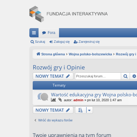
Fora
ię
Szukaj
Zaloguj się
Zarejestruj się
ce
Strona główna
Wojna polsko-bolszewicka
Rozwój gry i
j
Rozwój gry i Opinie
…
Szuk
NOWY TEMAT
Tematy
Wartość edukacyjna gry Wojna polsko-bo
autor:
admin
»
pn lut 10, 2020 1:47 am
NOWY TEMAT
Wróć do wykazu forów
Twoje uprawnienia na tym forum