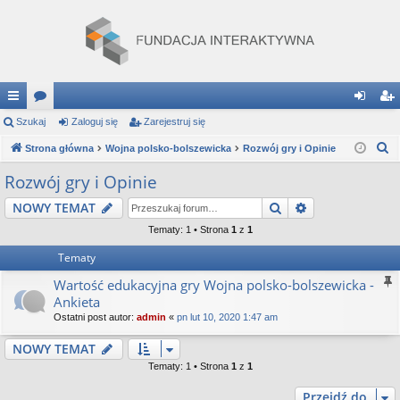
ię
Szukaj
or
Zaloguj się
Zarejestruj się
al
ar
S
ce
Strona główna
a
Wojna polsko-bolszewicka
Rozwój gry i Opinie
og
ej
z
j
uj
es
Rozwój gry i Opinie
u
…
si
tru
Szukaj
Wyszukiwanie
NOWY TEMAT
k
a
ę
j
Tematy: 1 • Strona
1
z
1
j
Tematy
si
Wartość edukacyjna gry Wojna polsko-bolszewicka -
ę
Ankieta
Ostatni post autor:
admin
«
pn lut 10, 2020 1:47 am
NOWY TEMAT
Tematy: 1 • Strona
1
z
1
Przejdź do