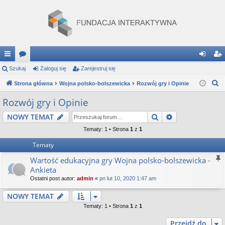
ię
Szukaj
or
Zaloguj się
Zarejestruj się
al
ar
S
ce
Strona główna
a
Wojna polsko-bolszewicka
Rozwój gry i Opinie
og
ej
z
j
uj
es
Rozwój gry i Opinie
u
…
si
tru
Szukaj
Wyszukiwanie
NOWY TEMAT
k
a
ę
j
Tematy: 1 • Strona
1
z
1
j
Tematy
si
Wartość edukacyjna gry Wojna polsko-bolszewicka -
ę
Ankieta
Ostatni post autor:
admin
«
pn lut 10, 2020 1:47 am
NOWY TEMAT
Tematy: 1 • Strona
1
z
1
Przejdź do