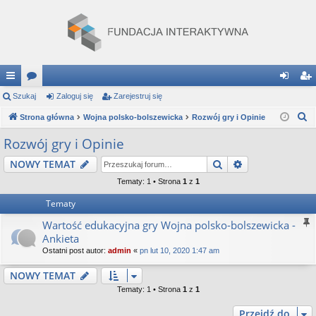
ię
Szukaj
or
Zaloguj się
Zarejestruj się
al
ar
S
ce
Strona główna
a
Wojna polsko-bolszewicka
Rozwój gry i Opinie
og
ej
z
j
uj
es
Rozwój gry i Opinie
u
…
si
tru
Szukaj
Wyszukiwanie
NOWY TEMAT
k
a
ę
j
Tematy: 1 • Strona
1
z
1
j
Tematy
si
Wartość edukacyjna gry Wojna polsko-bolszewicka -
ę
Ankieta
Ostatni post autor:
admin
«
pn lut 10, 2020 1:47 am
NOWY TEMAT
Tematy: 1 • Strona
1
z
1
Przejdź do