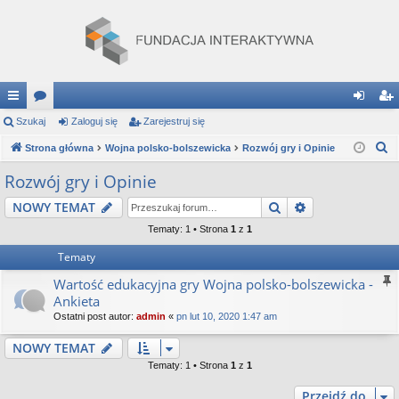
ię
Szukaj
or
Zaloguj się
Zarejestruj się
al
ar
S
ce
Strona główna
a
Wojna polsko-bolszewicka
Rozwój gry i Opinie
og
ej
z
j
uj
es
Rozwój gry i Opinie
u
…
si
tru
Szukaj
Wyszukiwanie
NOWY TEMAT
k
a
ę
j
Tematy: 1 • Strona
1
z
1
j
Tematy
si
Wartość edukacyjna gry Wojna polsko-bolszewicka -
ę
Ankieta
Ostatni post autor:
admin
«
pn lut 10, 2020 1:47 am
NOWY TEMAT
Tematy: 1 • Strona
1
z
1
Przejdź do