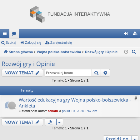
ię
Szukaj
or
Zaloguj się
Zarejestruj się
al
ar
S
ce
Strona główna
a
Wojna polsko-bolszewicka
Rozwój gry i Opinie
og
ej
z
j
uj
es
Rozwój gry i Opinie
u
…
si
tru
Szukaj
Wyszukiwanie
NOWY TEMAT
k
a
ę
j
Tematy: 1 • Strona
1
z
1
j
Tematy
si
Wartość edukacyjna gry Wojna polsko-bolszewicka -
ę
Ankieta
Ostatni post autor:
admin
«
pn lut 10, 2020 1:47 am
NOWY TEMAT
Tematy: 1 • Strona
1
z
1
Przejdź do