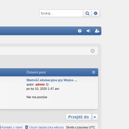
Szukaj
Wyszukiwanie 
W
FA
al
ar
Q
og
ej
uj
es
si
tru
Ostatni post
ę
j
Wartość edukacyjna gry Wojna …
si
W
autor:
admin
y
pn lut 10, 2020 1:47 am
ę
ś
Nie ma postów
w
i
e
t
l
Przejdź do
n
a
Kontakt z nami
Usuń ciasteczka witryny
j
Strefa czasowa
UTC