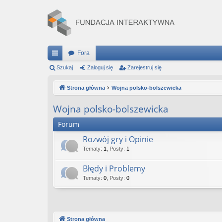
Fora
ię
Szukaj
Zaloguj się
Zarejestruj się
ce
Strona główna
Wojna polsko-bolszewicka
j
Wojna polsko-bolszewicka
…
Forum
Rozwój gry i Opinie
Tematy
:
1
,
Posty
:
1
Błędy i Problemy
Tematy
:
0
,
Posty
:
0
Strona główna