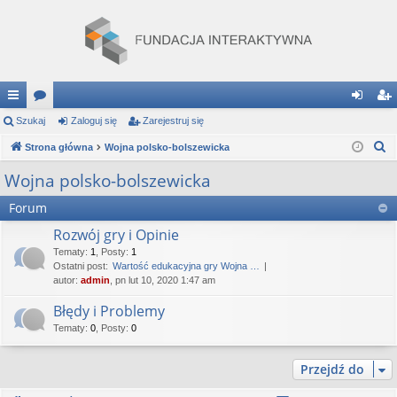
ię
Szukaj
or
Zaloguj się
Zarejestruj się
al
ar
S
ce
Strona główna
a
Wojna polsko-bolszewicka
og
ej
z
j
uj
es
Wojna polsko-bolszewicka
u
…
si
tru
Forum
k
a
ę
j
Rozwój gry i Opinie
j
Tematy
:
1
,
Posty
:
1
si
Ostatni post:
Wartość edukacyjna gry Wojna …
autor:
admin
, pn lut 10, 2020 1:47 am
ę
Błędy i Problemy
Tematy
:
0
,
Posty
:
0
Przejdź do