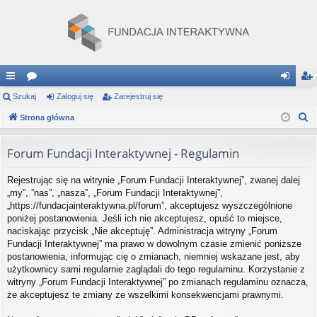
ię
Szukaj
or
Zaloguj się
Zarejestruj się
al
ar
S
ce
Strona główna
a
og
ej
z
j
uj
es
u
Forum Fundacji Interaktywnej - Regulamin
…
si
tru
k
Rejestrując się na witrynie „Forum Fundacji Interaktywnej”, zwanej dalej
a
ę
j
„my”, ”nas”, „nasza”, „Forum Fundacji Interaktywnej”,
j
si
„https://fundacjainteraktywna.pl/forum”, akceptujesz wyszczególnione
poniżej postanowienia. Jeśli ich nie akceptujesz, opuść to miejsce,
ę
naciskając przycisk „Nie akceptuję”. Administracja witryny „Forum
Fundacji Interaktywnej” ma prawo w dowolnym czasie zmienić poniższe
postanowienia, informując cię o zmianach, niemniej wskazane jest, aby
użytkownicy sami regularnie zaglądali do tego regulaminu. Korzystanie z
witryny „Forum Fundacji Interaktywnej” po zmianach regulaminu oznacza,
że akceptujesz te zmiany ze wszelkimi konsekwencjami prawnymi.