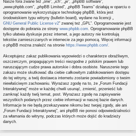
Nasze fora zwane też „one”, „ich”, „je”, „phpBB software”,
„www.phpbb.com”, „phpBB Limited”, „phpBB Teams” działają w oparciu o
oprogramowanie wykorzystujące technologię phpBB, która jest
środowiskiem typu witryny (bulletin board), wydane na licencji „
GNU General Public License v2
” zwanej też „GPL”. Oprogramowanie jest
dostępne do pobrania ze strony
www.phpbb.com
. Oprogramowanie phpBB
tylko ułatwia dyskusje przez internet, a jego autorzy nie kontrolują
tekstów zamieszczanych w internecie za jego pomocą. Więcej informacji
o phpBB można znaleźć na stronie
https://www.phpbb.com/
.
Akceptujesz zakaz publikowania wypowiedzi o charakterze obraźliwym,
oszczerczym, propagującym treści niezgodne z polskim prawem lub
naruszającym cudze prawa autorskie i dobra osobiste. Naruszenie tego
zakazu może skutkować dla ciebie całkowitym zablokowaniem dostępu
do tej witryny, a twój dostawca internetu zostanie powiadomiony o twoim
niewłaściwym zachowaniu. Wyrażasz zgodę na to, że „Forum Fundacji
Interaktywnej” może w każdej chwili usunąć, zmienić, przenieść lub
zamknąć każdy twój temat, post. Wyrażasz zgodę na zapisywanie
wszystkich podanych przez ciebie informacji w naszej bazie danych.
Informacje te nie będą przekazywane nikomu bez twojej zgody, ale ani
„Forum Fundacji Interaktywnej”, ani phpBB nie ponosi odpowiedzialności
za włamania do witryny, podczas których może dojść do kradzieży
danych.