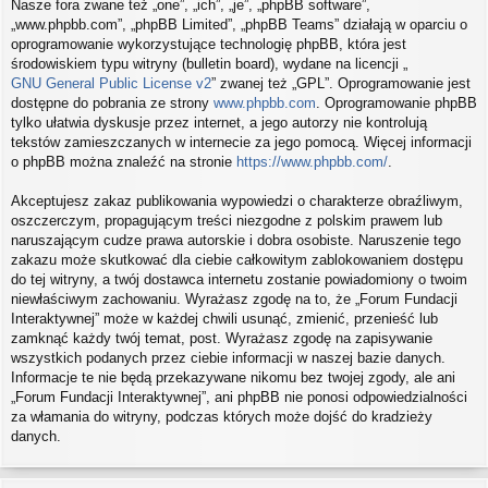
Nasze fora zwane też „one”, „ich”, „je”, „phpBB software”,
„www.phpbb.com”, „phpBB Limited”, „phpBB Teams” działają w oparciu o
oprogramowanie wykorzystujące technologię phpBB, która jest
środowiskiem typu witryny (bulletin board), wydane na licencji „
GNU General Public License v2
” zwanej też „GPL”. Oprogramowanie jest
dostępne do pobrania ze strony
www.phpbb.com
. Oprogramowanie phpBB
tylko ułatwia dyskusje przez internet, a jego autorzy nie kontrolują
tekstów zamieszczanych w internecie za jego pomocą. Więcej informacji
o phpBB można znaleźć na stronie
https://www.phpbb.com/
.
Akceptujesz zakaz publikowania wypowiedzi o charakterze obraźliwym,
oszczerczym, propagującym treści niezgodne z polskim prawem lub
naruszającym cudze prawa autorskie i dobra osobiste. Naruszenie tego
zakazu może skutkować dla ciebie całkowitym zablokowaniem dostępu
do tej witryny, a twój dostawca internetu zostanie powiadomiony o twoim
niewłaściwym zachowaniu. Wyrażasz zgodę na to, że „Forum Fundacji
Interaktywnej” może w każdej chwili usunąć, zmienić, przenieść lub
zamknąć każdy twój temat, post. Wyrażasz zgodę na zapisywanie
wszystkich podanych przez ciebie informacji w naszej bazie danych.
Informacje te nie będą przekazywane nikomu bez twojej zgody, ale ani
„Forum Fundacji Interaktywnej”, ani phpBB nie ponosi odpowiedzialności
za włamania do witryny, podczas których może dojść do kradzieży
danych.