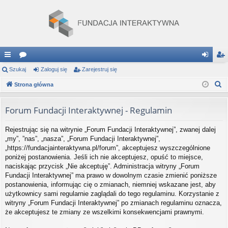
ię
Szukaj
or
Zaloguj się
Zarejestruj się
al
ar
S
ce
Strona główna
a
og
ej
z
j
uj
es
u
Forum Fundacji Interaktywnej - Regulamin
…
si
tru
k
Rejestrując się na witrynie „Forum Fundacji Interaktywnej”, zwanej dalej
a
ę
j
„my”, ”nas”, „nasza”, „Forum Fundacji Interaktywnej”,
j
si
„https://fundacjainteraktywna.pl/forum”, akceptujesz wyszczególnione
poniżej postanowienia. Jeśli ich nie akceptujesz, opuść to miejsce,
ę
naciskając przycisk „Nie akceptuję”. Administracja witryny „Forum
Fundacji Interaktywnej” ma prawo w dowolnym czasie zmienić poniższe
postanowienia, informując cię o zmianach, niemniej wskazane jest, aby
użytkownicy sami regularnie zaglądali do tego regulaminu. Korzystanie z
witryny „Forum Fundacji Interaktywnej” po zmianach regulaminu oznacza,
że akceptujesz te zmiany ze wszelkimi konsekwencjami prawnymi.