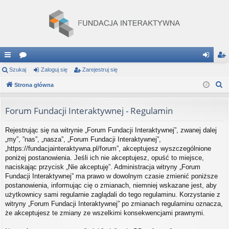
ię
Szukaj
or
Zaloguj się
Zarejestruj się
al
ar
S
ce
Strona główna
a
og
ej
z
j
uj
es
u
Forum Fundacji Interaktywnej - Regulamin
…
si
tru
k
Rejestrując się na witrynie „Forum Fundacji Interaktywnej”, zwanej dalej
a
ę
j
„my”, ”nas”, „nasza”, „Forum Fundacji Interaktywnej”,
j
si
„https://fundacjainteraktywna.pl/forum”, akceptujesz wyszczególnione
poniżej postanowienia. Jeśli ich nie akceptujesz, opuść to miejsce,
ę
naciskając przycisk „Nie akceptuję”. Administracja witryny „Forum
Fundacji Interaktywnej” ma prawo w dowolnym czasie zmienić poniższe
postanowienia, informując cię o zmianach, niemniej wskazane jest, aby
użytkownicy sami regularnie zaglądali do tego regulaminu. Korzystanie z
witryny „Forum Fundacji Interaktywnej” po zmianach regulaminu oznacza,
że akceptujesz te zmiany ze wszelkimi konsekwencjami prawnymi.