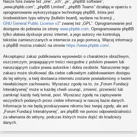
Nasze fora zwane też „one”, „ich”, „je”, „phpBB software”,
„www.phpbb.com”, „phpBB Limited”, „phpBB Teams” działają w oparciu o
oprogramowanie wykorzystujące technologię phpBB, która jest
środowiskiem typu witryny (bulletin board), wydane na licencji „
GNU General Public License v2
” zwanej też „GPL”. Oprogramowanie jest
dostępne do pobrania ze strony
www.phpbb.com
. Oprogramowanie phpBB
tylko ułatwia dyskusje przez internet, a jego autorzy nie kontrolują
tekstów zamieszczanych w internecie za jego pomocą. Więcej informacji
o phpBB można znaleźć na stronie
https://www.phpbb.com/
.
Akceptujesz zakaz publikowania wypowiedzi o charakterze obraźliwym,
oszczerczym, propagującym treści niezgodne z polskim prawem lub
naruszającym cudze prawa autorskie i dobra osobiste. Naruszenie tego
zakazu może skutkować dla ciebie całkowitym zablokowaniem dostępu
do tej witryny, a twój dostawca internetu zostanie powiadomiony o twoim
niewłaściwym zachowaniu. Wyrażasz zgodę na to, że „Forum Fundacji
Interaktywnej” może w każdej chwili usunąć, zmienić, przenieść lub
zamknąć każdy twój temat, post. Wyrażasz zgodę na zapisywanie
wszystkich podanych przez ciebie informacji w naszej bazie danych.
Informacje te nie będą przekazywane nikomu bez twojej zgody, ale ani
„Forum Fundacji Interaktywnej”, ani phpBB nie ponosi odpowiedzialności
za włamania do witryny, podczas których może dojść do kradzieży
danych.