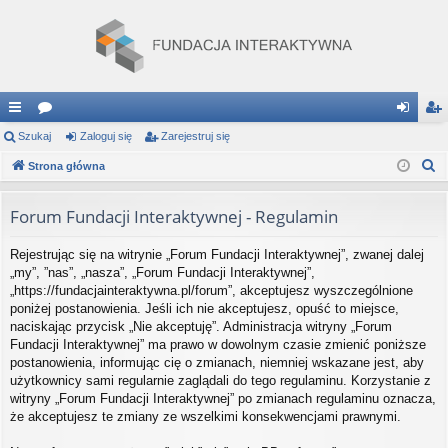
ię
Szukaj
or
Zaloguj się
Zarejestruj się
al
ar
S
ce
Strona główna
a
og
ej
z
j
uj
es
u
Forum Fundacji Interaktywnej - Regulamin
…
si
tru
k
Rejestrując się na witrynie „Forum Fundacji Interaktywnej”, zwanej dalej
a
ę
j
„my”, ”nas”, „nasza”, „Forum Fundacji Interaktywnej”,
j
si
„https://fundacjainteraktywna.pl/forum”, akceptujesz wyszczególnione
poniżej postanowienia. Jeśli ich nie akceptujesz, opuść to miejsce,
ę
naciskając przycisk „Nie akceptuję”. Administracja witryny „Forum
Fundacji Interaktywnej” ma prawo w dowolnym czasie zmienić poniższe
postanowienia, informując cię o zmianach, niemniej wskazane jest, aby
użytkownicy sami regularnie zaglądali do tego regulaminu. Korzystanie z
witryny „Forum Fundacji Interaktywnej” po zmianach regulaminu oznacza,
że akceptujesz te zmiany ze wszelkimi konsekwencjami prawnymi.