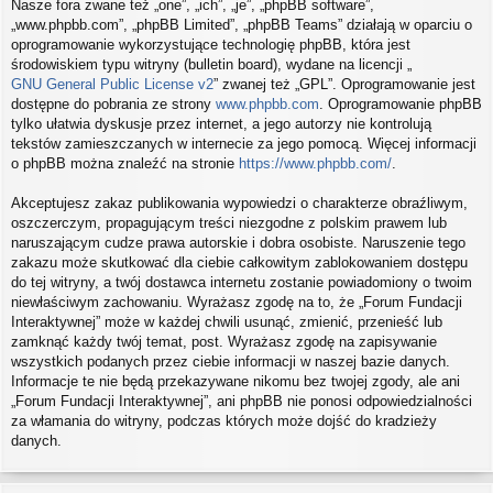
Nasze fora zwane też „one”, „ich”, „je”, „phpBB software”,
„www.phpbb.com”, „phpBB Limited”, „phpBB Teams” działają w oparciu o
oprogramowanie wykorzystujące technologię phpBB, która jest
środowiskiem typu witryny (bulletin board), wydane na licencji „
GNU General Public License v2
” zwanej też „GPL”. Oprogramowanie jest
dostępne do pobrania ze strony
www.phpbb.com
. Oprogramowanie phpBB
tylko ułatwia dyskusje przez internet, a jego autorzy nie kontrolują
tekstów zamieszczanych w internecie za jego pomocą. Więcej informacji
o phpBB można znaleźć na stronie
https://www.phpbb.com/
.
Akceptujesz zakaz publikowania wypowiedzi o charakterze obraźliwym,
oszczerczym, propagującym treści niezgodne z polskim prawem lub
naruszającym cudze prawa autorskie i dobra osobiste. Naruszenie tego
zakazu może skutkować dla ciebie całkowitym zablokowaniem dostępu
do tej witryny, a twój dostawca internetu zostanie powiadomiony o twoim
niewłaściwym zachowaniu. Wyrażasz zgodę na to, że „Forum Fundacji
Interaktywnej” może w każdej chwili usunąć, zmienić, przenieść lub
zamknąć każdy twój temat, post. Wyrażasz zgodę na zapisywanie
wszystkich podanych przez ciebie informacji w naszej bazie danych.
Informacje te nie będą przekazywane nikomu bez twojej zgody, ale ani
„Forum Fundacji Interaktywnej”, ani phpBB nie ponosi odpowiedzialności
za włamania do witryny, podczas których może dojść do kradzieży
danych.