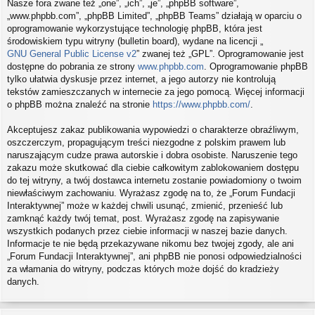
Nasze fora zwane też „one”, „ich”, „je”, „phpBB software”,
„www.phpbb.com”, „phpBB Limited”, „phpBB Teams” działają w oparciu o
oprogramowanie wykorzystujące technologię phpBB, która jest
środowiskiem typu witryny (bulletin board), wydane na licencji „
GNU General Public License v2
” zwanej też „GPL”. Oprogramowanie jest
dostępne do pobrania ze strony
www.phpbb.com
. Oprogramowanie phpBB
tylko ułatwia dyskusje przez internet, a jego autorzy nie kontrolują
tekstów zamieszczanych w internecie za jego pomocą. Więcej informacji
o phpBB można znaleźć na stronie
https://www.phpbb.com/
.
Akceptujesz zakaz publikowania wypowiedzi o charakterze obraźliwym,
oszczerczym, propagującym treści niezgodne z polskim prawem lub
naruszającym cudze prawa autorskie i dobra osobiste. Naruszenie tego
zakazu może skutkować dla ciebie całkowitym zablokowaniem dostępu
do tej witryny, a twój dostawca internetu zostanie powiadomiony o twoim
niewłaściwym zachowaniu. Wyrażasz zgodę na to, że „Forum Fundacji
Interaktywnej” może w każdej chwili usunąć, zmienić, przenieść lub
zamknąć każdy twój temat, post. Wyrażasz zgodę na zapisywanie
wszystkich podanych przez ciebie informacji w naszej bazie danych.
Informacje te nie będą przekazywane nikomu bez twojej zgody, ale ani
„Forum Fundacji Interaktywnej”, ani phpBB nie ponosi odpowiedzialności
za włamania do witryny, podczas których może dojść do kradzieży
danych.