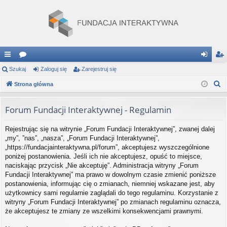
ię
Szukaj
or
Zaloguj się
Zarejestruj się
al
ar
S
ce
Strona główna
a
og
ej
z
j
uj
es
u
Forum Fundacji Interaktywnej - Regulamin
…
si
tru
k
Rejestrując się na witrynie „Forum Fundacji Interaktywnej”, zwanej dalej
a
ę
j
„my”, ”nas”, „nasza”, „Forum Fundacji Interaktywnej”,
j
si
„https://fundacjainteraktywna.pl/forum”, akceptujesz wyszczególnione
poniżej postanowienia. Jeśli ich nie akceptujesz, opuść to miejsce,
ę
naciskając przycisk „Nie akceptuję”. Administracja witryny „Forum
Fundacji Interaktywnej” ma prawo w dowolnym czasie zmienić poniższe
postanowienia, informując cię o zmianach, niemniej wskazane jest, aby
użytkownicy sami regularnie zaglądali do tego regulaminu. Korzystanie z
witryny „Forum Fundacji Interaktywnej” po zmianach regulaminu oznacza,
że akceptujesz te zmiany ze wszelkimi konsekwencjami prawnymi.