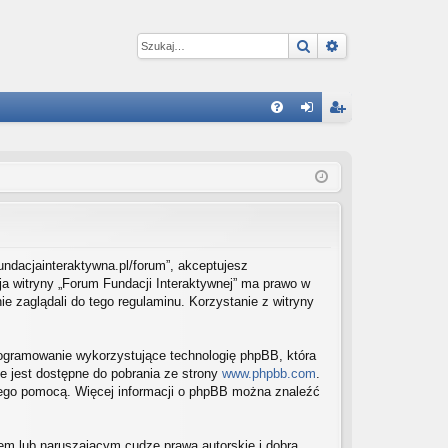
Szukaj
Wyszukiwanie 
W
FA
al
ar
Q
og
ej
uj
es
si
tru
ę
j
/fundacjainteraktywna.pl/forum”, akceptujesz
cja witryny „Forum Fundacji Interaktywnej” ma prawo w
si
e zaglądali do tego regulaminu. Korzystanie z witryny
ę
programowanie wykorzystujące technologię phpBB, która
e jest dostępne do pobrania ze strony
www.phpbb.com
.
 jego pomocą. Więcej informacji o phpBB można znaleźć
em lub naruszającym cudze prawa autorskie i dobra