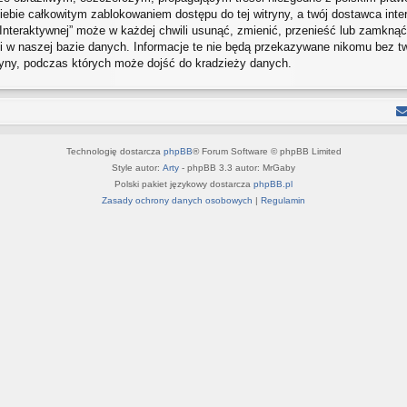
ebie całkowitym zablokowaniem dostępu do tej witryny, a twój dostawca int
Interaktywnej” może w każdej chwili usunąć, zmienić, przenieść lub zamkną
 w naszej bazie danych. Informacje te nie będą przekazywane nikomu bez twoj
ryny, podczas których może dojść do kradzieży danych.
Technologię dostarcza
phpBB
® Forum Software © phpBB Limited
Style autor:
Arty
- phpBB 3.3 autor: MrGaby
Polski pakiet językowy dostarcza
phpBB.pl
Zasady ochrony danych osobowych
|
Regulamin