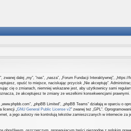
”, zwanej dalej „my”, ”nas”, „nasza”, „Forum Fundacji Interaktywnej”, „https:/
ceptujesz, opuść to miejsce, naciskając przycisk „Nie akceptuję”. Administra
jąc cię o zmianach, niemniej wskazane jest, aby użytkownicy sami regularni
 oznacza, że akceptujesz te zmiany ze wszelkimi konsekwencjami prawnymi.
e”, „www.phpbb.com”, „phpBB Limited”, „phpBB Teams” działają w oparciu o o
 licencji „
GNU General Public License v2
” zwanej też „GPL”. Oprogramowani
rnet, a jego autorzy nie kontrolują tekstów zamieszczanych w internecie za
ze obraźliwym, oszczerczym, propagującym treści niezgodne z polskim praw