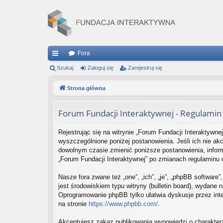
Fora
ię
Szukaj
Zaloguj się
Zarejestruj się
ce
Strona główna
j
Forum Fundacji Interaktywnej - Regulamin
…
Rejestrując się na witrynie „Forum Fundacji Interaktywnej
wyszczególnione poniżej postanowienia. Jeśli ich nie ak
dowolnym czasie zmienić poniższe postanowienia, informu
„Forum Fundacji Interaktywnej” po zmianach regulaminu
Nasze fora zwane też „one”, „ich”, „je”, „phpBB softwar
jest środowiskiem typu witryny (bulletin board), wydane na
Oprogramowanie phpBB tylko ułatwia dyskusje przez inte
na stronie
https://www.phpbb.com/
.
Akceptujesz zakaz publikowania wypowiedzi o charakter