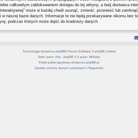
ebie całkowitym zablokowaniem dostępu do tej witryny, a twój dostawca int
Interaktywnej” może w każdej chwili usunąć, zmienić, przenieść lub zamkną
 w naszej bazie danych. Informacje te nie będą przekazywane nikomu bez twoj
ryny, podczas których może dojść do kradzieży danych.
Technologię dostarcza
phpBB
® Forum Software © phpBB Limited
Style autor:
Arty
- phpBB 3.3 autor: MrGaby
Polski pakiet językowy dostarcza
phpBB.pl
Zasady ochrony danych osobowych
|
Regulamin