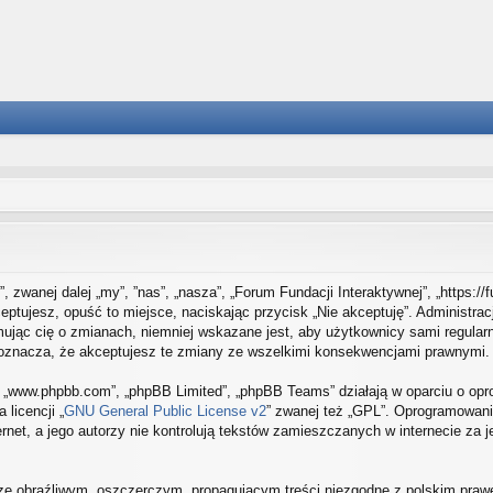
”, zwanej dalej „my”, ”nas”, „nasza”, „Forum Fundacji Interaktywnej”, „https:/
ceptujesz, opuść to miejsce, naciskając przycisk „Nie akceptuję”. Administra
jąc cię o zmianach, niemniej wskazane jest, aby użytkownicy sami regularni
 oznacza, że akceptujesz te zmiany ze wszelkimi konsekwencjami prawnymi.
e”, „www.phpbb.com”, „phpBB Limited”, „phpBB Teams” działają w oparciu o o
 licencji „
GNU General Public License v2
” zwanej też „GPL”. Oprogramowani
rnet, a jego autorzy nie kontrolują tekstów zamieszczanych w internecie za
ze obraźliwym, oszczerczym, propagującym treści niezgodne z polskim praw