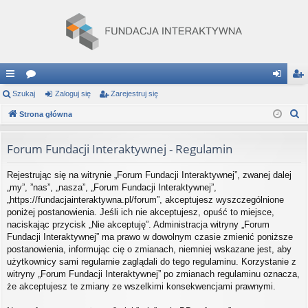
ię
Szukaj
or
Zaloguj się
Zarejestruj się
al
ar
S
ce
Strona główna
a
og
ej
z
j
uj
es
u
Forum Fundacji Interaktywnej - Regulamin
…
si
tru
k
Rejestrując się na witrynie „Forum Fundacji Interaktywnej”, zwanej dalej
a
ę
j
„my”, ”nas”, „nasza”, „Forum Fundacji Interaktywnej”,
j
si
„https://fundacjainteraktywna.pl/forum”, akceptujesz wyszczególnione
poniżej postanowienia. Jeśli ich nie akceptujesz, opuść to miejsce,
ę
naciskając przycisk „Nie akceptuję”. Administracja witryny „Forum
Fundacji Interaktywnej” ma prawo w dowolnym czasie zmienić poniższe
postanowienia, informując cię o zmianach, niemniej wskazane jest, aby
użytkownicy sami regularnie zaglądali do tego regulaminu. Korzystanie z
witryny „Forum Fundacji Interaktywnej” po zmianach regulaminu oznacza,
że akceptujesz te zmiany ze wszelkimi konsekwencjami prawnymi.