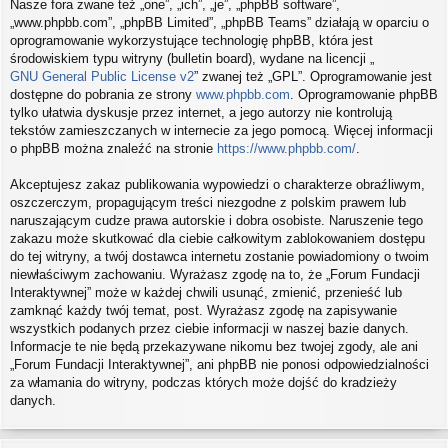
Nasze fora zwane też „one”, „ich”, „je”, „phpBB software”,
„www.phpbb.com”, „phpBB Limited”, „phpBB Teams” działają w oparciu o
oprogramowanie wykorzystujące technologię phpBB, która jest
środowiskiem typu witryny (bulletin board), wydane na licencji „
GNU General Public License v2
” zwanej też „GPL”. Oprogramowanie jest
dostępne do pobrania ze strony
www.phpbb.com
. Oprogramowanie phpBB
tylko ułatwia dyskusje przez internet, a jego autorzy nie kontrolują
tekstów zamieszczanych w internecie za jego pomocą. Więcej informacji
o phpBB można znaleźć na stronie
https://www.phpbb.com/
.
Akceptujesz zakaz publikowania wypowiedzi o charakterze obraźliwym,
oszczerczym, propagującym treści niezgodne z polskim prawem lub
naruszającym cudze prawa autorskie i dobra osobiste. Naruszenie tego
zakazu może skutkować dla ciebie całkowitym zablokowaniem dostępu
do tej witryny, a twój dostawca internetu zostanie powiadomiony o twoim
niewłaściwym zachowaniu. Wyrażasz zgodę na to, że „Forum Fundacji
Interaktywnej” może w każdej chwili usunąć, zmienić, przenieść lub
zamknąć każdy twój temat, post. Wyrażasz zgodę na zapisywanie
wszystkich podanych przez ciebie informacji w naszej bazie danych.
Informacje te nie będą przekazywane nikomu bez twojej zgody, ale ani
„Forum Fundacji Interaktywnej”, ani phpBB nie ponosi odpowiedzialności
za włamania do witryny, podczas których może dojść do kradzieży
danych.