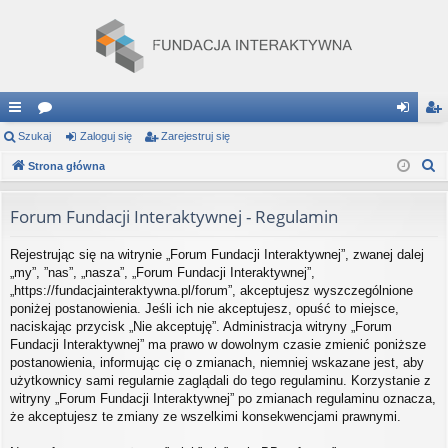
ię
Szukaj
or
Zaloguj się
Zarejestruj się
al
ar
S
ce
Strona główna
a
og
ej
z
j
uj
es
u
Forum Fundacji Interaktywnej - Regulamin
…
si
tru
k
Rejestrując się na witrynie „Forum Fundacji Interaktywnej”, zwanej dalej
a
ę
j
„my”, ”nas”, „nasza”, „Forum Fundacji Interaktywnej”,
j
si
„https://fundacjainteraktywna.pl/forum”, akceptujesz wyszczególnione
poniżej postanowienia. Jeśli ich nie akceptujesz, opuść to miejsce,
ę
naciskając przycisk „Nie akceptuję”. Administracja witryny „Forum
Fundacji Interaktywnej” ma prawo w dowolnym czasie zmienić poniższe
postanowienia, informując cię o zmianach, niemniej wskazane jest, aby
użytkownicy sami regularnie zaglądali do tego regulaminu. Korzystanie z
witryny „Forum Fundacji Interaktywnej” po zmianach regulaminu oznacza,
że akceptujesz te zmiany ze wszelkimi konsekwencjami prawnymi.