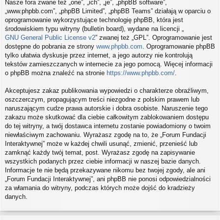
Nasze fora zwane też „one”, „ich”, „je”, „phpBB software”,
„www.phpbb.com”, „phpBB Limited”, „phpBB Teams” działają w oparciu o
oprogramowanie wykorzystujące technologię phpBB, która jest
środowiskiem typu witryny (bulletin board), wydane na licencji „
GNU General Public License v2
” zwanej też „GPL”. Oprogramowanie jest
dostępne do pobrania ze strony
www.phpbb.com
. Oprogramowanie phpBB
tylko ułatwia dyskusje przez internet, a jego autorzy nie kontrolują
tekstów zamieszczanych w internecie za jego pomocą. Więcej informacji
o phpBB można znaleźć na stronie
https://www.phpbb.com/
.
Akceptujesz zakaz publikowania wypowiedzi o charakterze obraźliwym,
oszczerczym, propagującym treści niezgodne z polskim prawem lub
naruszającym cudze prawa autorskie i dobra osobiste. Naruszenie tego
zakazu może skutkować dla ciebie całkowitym zablokowaniem dostępu
do tej witryny, a twój dostawca internetu zostanie powiadomiony o twoim
niewłaściwym zachowaniu. Wyrażasz zgodę na to, że „Forum Fundacji
Interaktywnej” może w każdej chwili usunąć, zmienić, przenieść lub
zamknąć każdy twój temat, post. Wyrażasz zgodę na zapisywanie
wszystkich podanych przez ciebie informacji w naszej bazie danych.
Informacje te nie będą przekazywane nikomu bez twojej zgody, ale ani
„Forum Fundacji Interaktywnej”, ani phpBB nie ponosi odpowiedzialności
za włamania do witryny, podczas których może dojść do kradzieży
danych.