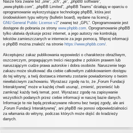
Nasze fora zwane też „one”, „ich”, „je”, „phpBB software”,
„www.phpbb.com”, „phpBB Limited”, „phpBB Teams” działają w oparciu o
oprogramowanie wykorzystujące technologię phpBB, która jest
środowiskiem typu witryny (bulletin board), wydane na licencji „
GNU General Public License v2
” zwanej też „GPL”. Oprogramowanie jest
dostępne do pobrania ze strony
www.phpbb.com
. Oprogramowanie phpBB
tylko ułatwia dyskusje przez internet, a jego autorzy nie kontrolują
tekstów zamieszczanych w internecie za jego pomocą. Więcej informacji
o phpBB można znaleźć na stronie
https://www.phpbb.com/
.
Akceptujesz zakaz publikowania wypowiedzi o charakterze obraźliwym,
oszczerczym, propagującym treści niezgodne z polskim prawem lub
naruszającym cudze prawa autorskie i dobra osobiste. Naruszenie tego
zakazu może skutkować dla ciebie całkowitym zablokowaniem dostępu
do tej witryny, a twój dostawca internetu zostanie powiadomiony o twoim
niewłaściwym zachowaniu. Wyrażasz zgodę na to, że „Forum Fundacji
Interaktywnej” może w każdej chwili usunąć, zmienić, przenieść lub
zamknąć każdy twój temat, post. Wyrażasz zgodę na zapisywanie
wszystkich podanych przez ciebie informacji w naszej bazie danych.
Informacje te nie będą przekazywane nikomu bez twojej zgody, ale ani
„Forum Fundacji Interaktywnej”, ani phpBB nie ponosi odpowiedzialności
za włamania do witryny, podczas których może dojść do kradzieży
danych.