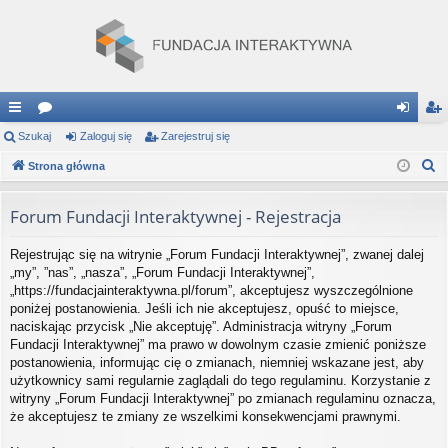
ię
Szukaj
or
Zaloguj się
Zarejestruj się
al
ar
S
ce
Strona główna
a
og
ej
z
j
uj
es
u
Forum Fundacji Interaktywnej - Rejestracja
…
si
tru
k
Rejestrując się na witrynie „Forum Fundacji Interaktywnej”, zwanej dalej
a
ę
j
„my”, ”nas”, „nasza”, „Forum Fundacji Interaktywnej”,
j
si
„https://fundacjainteraktywna.pl/forum”, akceptujesz wyszczególnione
poniżej postanowienia. Jeśli ich nie akceptujesz, opuść to miejsce,
ę
naciskając przycisk „Nie akceptuję”. Administracja witryny „Forum
Fundacji Interaktywnej” ma prawo w dowolnym czasie zmienić poniższe
postanowienia, informując cię o zmianach, niemniej wskazane jest, aby
użytkownicy sami regularnie zaglądali do tego regulaminu. Korzystanie z
witryny „Forum Fundacji Interaktywnej” po zmianach regulaminu oznacza,
że akceptujesz te zmiany ze wszelkimi konsekwencjami prawnymi.