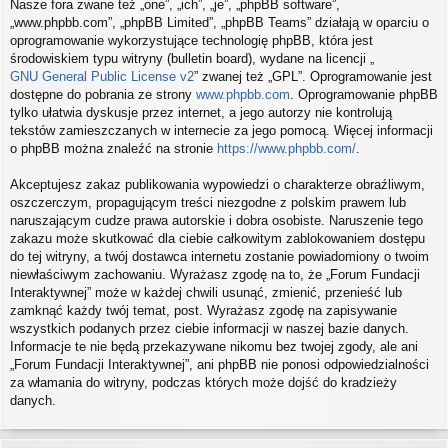
Nasze fora zwane też „one”, „ich”, „je”, „phpBB software”,
„www.phpbb.com”, „phpBB Limited”, „phpBB Teams” działają w oparciu o
oprogramowanie wykorzystujące technologię phpBB, która jest
środowiskiem typu witryny (bulletin board), wydane na licencji „
GNU General Public License v2
” zwanej też „GPL”. Oprogramowanie jest
dostępne do pobrania ze strony
www.phpbb.com
. Oprogramowanie phpBB
tylko ułatwia dyskusje przez internet, a jego autorzy nie kontrolują
tekstów zamieszczanych w internecie za jego pomocą. Więcej informacji
o phpBB można znaleźć na stronie
https://www.phpbb.com/
.
Akceptujesz zakaz publikowania wypowiedzi o charakterze obraźliwym,
oszczerczym, propagującym treści niezgodne z polskim prawem lub
naruszającym cudze prawa autorskie i dobra osobiste. Naruszenie tego
zakazu może skutkować dla ciebie całkowitym zablokowaniem dostępu
do tej witryny, a twój dostawca internetu zostanie powiadomiony o twoim
niewłaściwym zachowaniu. Wyrażasz zgodę na to, że „Forum Fundacji
Interaktywnej” może w każdej chwili usunąć, zmienić, przenieść lub
zamknąć każdy twój temat, post. Wyrażasz zgodę na zapisywanie
wszystkich podanych przez ciebie informacji w naszej bazie danych.
Informacje te nie będą przekazywane nikomu bez twojej zgody, ale ani
„Forum Fundacji Interaktywnej”, ani phpBB nie ponosi odpowiedzialności
za włamania do witryny, podczas których może dojść do kradzieży
danych.