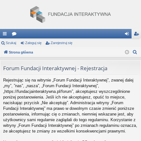
ię
Szukaj
or
Zaloguj się
Zarejestruj się
al
ar
S
ce
Strona główna
a
og
ej
z
j
uj
es
u
Forum Fundacji Interaktywnej - Rejestracja
…
si
tru
k
Rejestrując się na witrynie „Forum Fundacji Interaktywnej”, zwanej dalej
a
ę
j
„my”, ”nas”, „nasza”, „Forum Fundacji Interaktywnej”,
j
si
„https://fundacjainteraktywna.pl/forum”, akceptujesz wyszczególnione
poniżej postanowienia. Jeśli ich nie akceptujesz, opuść to miejsce,
ę
naciskając przycisk „Nie akceptuję”. Administracja witryny „Forum
Fundacji Interaktywnej” ma prawo w dowolnym czasie zmienić poniższe
postanowienia, informując cię o zmianach, niemniej wskazane jest, aby
użytkownicy sami regularnie zaglądali do tego regulaminu. Korzystanie z
witryny „Forum Fundacji Interaktywnej” po zmianach regulaminu oznacza,
że akceptujesz te zmiany ze wszelkimi konsekwencjami prawnymi.