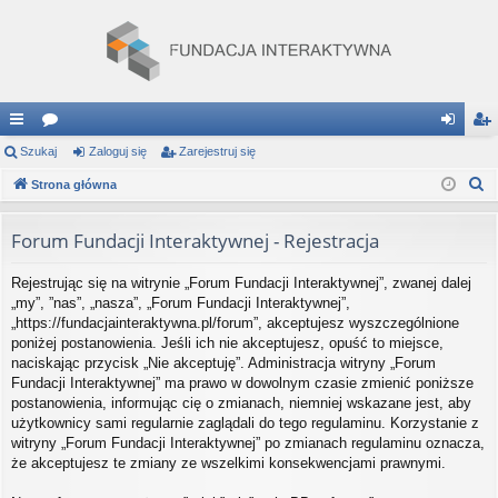
ię
Szukaj
or
Zaloguj się
Zarejestruj się
al
ar
S
ce
Strona główna
a
og
ej
z
j
uj
es
u
Forum Fundacji Interaktywnej - Rejestracja
…
si
tru
k
Rejestrując się na witrynie „Forum Fundacji Interaktywnej”, zwanej dalej
a
ę
j
„my”, ”nas”, „nasza”, „Forum Fundacji Interaktywnej”,
j
si
„https://fundacjainteraktywna.pl/forum”, akceptujesz wyszczególnione
poniżej postanowienia. Jeśli ich nie akceptujesz, opuść to miejsce,
ę
naciskając przycisk „Nie akceptuję”. Administracja witryny „Forum
Fundacji Interaktywnej” ma prawo w dowolnym czasie zmienić poniższe
postanowienia, informując cię o zmianach, niemniej wskazane jest, aby
użytkownicy sami regularnie zaglądali do tego regulaminu. Korzystanie z
witryny „Forum Fundacji Interaktywnej” po zmianach regulaminu oznacza,
że akceptujesz te zmiany ze wszelkimi konsekwencjami prawnymi.