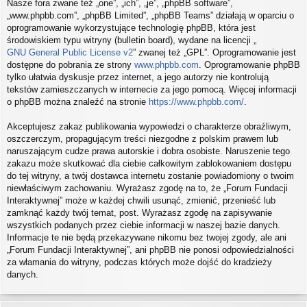
Nasze fora zwane też „one”, „ich”, „je”, „phpBB software”,
„www.phpbb.com”, „phpBB Limited”, „phpBB Teams” działają w oparciu o
oprogramowanie wykorzystujące technologię phpBB, która jest
środowiskiem typu witryny (bulletin board), wydane na licencji „
GNU General Public License v2
” zwanej też „GPL”. Oprogramowanie jest
dostępne do pobrania ze strony
www.phpbb.com
. Oprogramowanie phpBB
tylko ułatwia dyskusje przez internet, a jego autorzy nie kontrolują
tekstów zamieszczanych w internecie za jego pomocą. Więcej informacji
o phpBB można znaleźć na stronie
https://www.phpbb.com/
.
Akceptujesz zakaz publikowania wypowiedzi o charakterze obraźliwym,
oszczerczym, propagującym treści niezgodne z polskim prawem lub
naruszającym cudze prawa autorskie i dobra osobiste. Naruszenie tego
zakazu może skutkować dla ciebie całkowitym zablokowaniem dostępu
do tej witryny, a twój dostawca internetu zostanie powiadomiony o twoim
niewłaściwym zachowaniu. Wyrażasz zgodę na to, że „Forum Fundacji
Interaktywnej” może w każdej chwili usunąć, zmienić, przenieść lub
zamknąć każdy twój temat, post. Wyrażasz zgodę na zapisywanie
wszystkich podanych przez ciebie informacji w naszej bazie danych.
Informacje te nie będą przekazywane nikomu bez twojej zgody, ale ani
„Forum Fundacji Interaktywnej”, ani phpBB nie ponosi odpowiedzialności
za włamania do witryny, podczas których może dojść do kradzieży
danych.