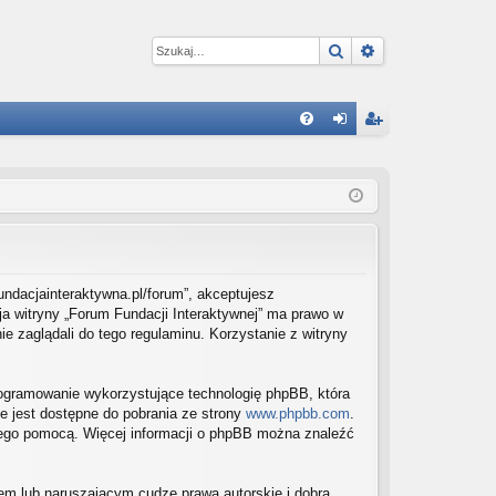
Szukaj
Wyszukiwanie 
W
FA
al
ar
Q
og
ej
uj
es
si
tru
ę
j
/fundacjainteraktywna.pl/forum”, akceptujesz
cja witryny „Forum Fundacji Interaktywnej” ma prawo w
si
e zaglądali do tego regulaminu. Korzystanie z witryny
ę
programowanie wykorzystujące technologię phpBB, która
e jest dostępne do pobrania ze strony
www.phpbb.com
.
 jego pomocą. Więcej informacji o phpBB można znaleźć
em lub naruszającym cudze prawa autorskie i dobra