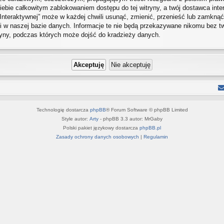
ebie całkowitym zablokowaniem dostępu do tej witryny, a twój dostawca int
Interaktywnej” może w każdej chwili usunąć, zmienić, przenieść lub zamkną
 w naszej bazie danych. Informacje te nie będą przekazywane nikomu bez twoj
ryny, podczas których może dojść do kradzieży danych.
Technologię dostarcza
phpBB
® Forum Software © phpBB Limited
Style autor:
Arty
- phpBB 3.3 autor: MrGaby
Polski pakiet językowy dostarcza
phpBB.pl
Zasady ochrony danych osobowych
|
Regulamin