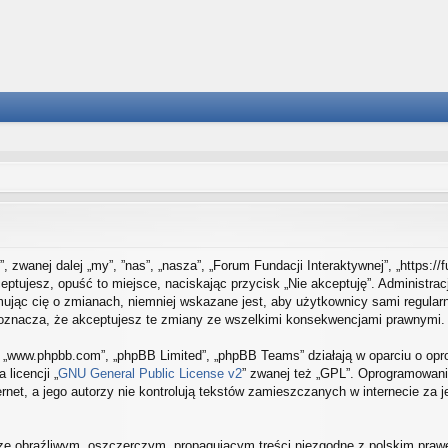
”, zwanej dalej „my”, ”nas”, „nasza”, „Forum Fundacji Interaktywnej”, „https:/
ceptujesz, opuść to miejsce, naciskając przycisk „Nie akceptuję”. Administra
jąc cię o zmianach, niemniej wskazane jest, aby użytkownicy sami regularni
 oznacza, że akceptujesz te zmiany ze wszelkimi konsekwencjami prawnymi.
e”, „www.phpbb.com”, „phpBB Limited”, „phpBB Teams” działają w oparciu o o
 licencji „
GNU General Public License v2
” zwanej też „GPL”. Oprogramowani
rnet, a jego autorzy nie kontrolują tekstów zamieszczanych w internecie za
ze obraźliwym, oszczerczym, propagującym treści niezgodne z polskim praw