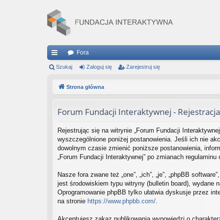
Fora
ię
Szukaj
Zaloguj się
Zarejestruj się
ce
Strona główna
j
Forum Fundacji Interaktywnej - Rejestracja
…
Rejestrując się na witrynie „Forum Fundacji Interaktywnej
wyszczególnione poniżej postanowienia. Jeśli ich nie ak
dowolnym czasie zmienić poniższe postanowienia, informu
„Forum Fundacji Interaktywnej” po zmianach regulaminu
Nasze fora zwane też „one”, „ich”, „je”, „phpBB softwar
jest środowiskiem typu witryny (bulletin board), wydane na
Oprogramowanie phpBB tylko ułatwia dyskusje przez inte
na stronie
https://www.phpbb.com/
.
Akceptujesz zakaz publikowania wypowiedzi o charakter