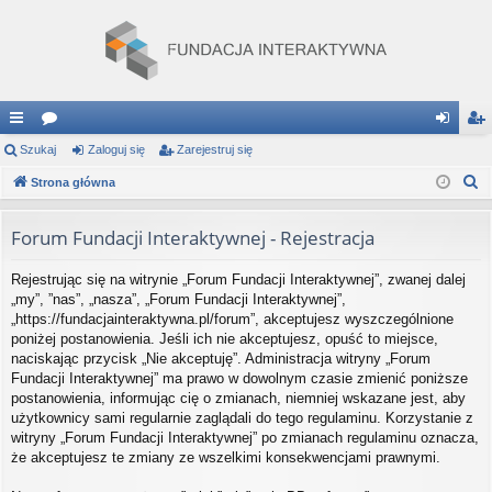
ię
Szukaj
or
Zaloguj się
Zarejestruj się
al
ar
S
ce
Strona główna
a
og
ej
z
j
uj
es
u
Forum Fundacji Interaktywnej - Rejestracja
…
si
tru
k
Rejestrując się na witrynie „Forum Fundacji Interaktywnej”, zwanej dalej
a
ę
j
„my”, ”nas”, „nasza”, „Forum Fundacji Interaktywnej”,
j
si
„https://fundacjainteraktywna.pl/forum”, akceptujesz wyszczególnione
poniżej postanowienia. Jeśli ich nie akceptujesz, opuść to miejsce,
ę
naciskając przycisk „Nie akceptuję”. Administracja witryny „Forum
Fundacji Interaktywnej” ma prawo w dowolnym czasie zmienić poniższe
postanowienia, informując cię o zmianach, niemniej wskazane jest, aby
użytkownicy sami regularnie zaglądali do tego regulaminu. Korzystanie z
witryny „Forum Fundacji Interaktywnej” po zmianach regulaminu oznacza,
że akceptujesz te zmiany ze wszelkimi konsekwencjami prawnymi.