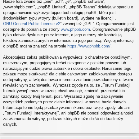
Nasze fora zwane też „one”, „ich”, „je”, „phpBB software”,
„www.phpbb.com”, „phpBB Limited”, „phpBB Teams” działają w oparciu o
oprogramowanie wykorzystujące technologię phpBB, która jest
środowiskiem typu witryny (bulletin board), wydane na licencji „
GNU General Public License v2
” zwanej też „GPL”. Oprogramowanie jest
dostępne do pobrania ze strony
www.phpbb.com
. Oprogramowanie phpBB
tylko ułatwia dyskusje przez internet, a jego autorzy nie kontrolują
tekstów zamieszczanych w internecie za jego pomocą. Więcej informacji
o phpBB można znaleźć na stronie
https://www.phpbb.com/
.
Akceptujesz zakaz publikowania wypowiedzi o charakterze obraźliwym,
oszczerczym, propagującym treści niezgodne z polskim prawem lub
naruszającym cudze prawa autorskie i dobra osobiste. Naruszenie tego
zakazu może skutkować dla ciebie całkowitym zablokowaniem dostępu
do tej witryny, a twój dostawca internetu zostanie powiadomiony o twoim
niewłaściwym zachowaniu. Wyrażasz zgodę na to, że „Forum Fundacji
Interaktywnej” może w każdej chwili usunąć, zmienić, przenieść lub
zamknąć każdy twój temat, post. Wyrażasz zgodę na zapisywanie
wszystkich podanych przez ciebie informacji w naszej bazie danych.
Informacje te nie będą przekazywane nikomu bez twojej zgody, ale ani
„Forum Fundacji Interaktywnej”, ani phpBB nie ponosi odpowiedzialności
za włamania do witryny, podczas których może dojść do kradzieży
danych.