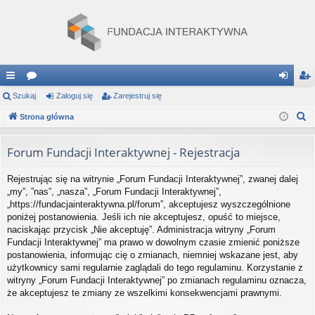
ię
Szukaj
or
Zaloguj się
Zarejestruj się
al
ar
S
ce
Strona główna
a
og
ej
z
j
uj
es
u
Forum Fundacji Interaktywnej - Rejestracja
…
si
tru
k
Rejestrując się na witrynie „Forum Fundacji Interaktywnej”, zwanej dalej
a
ę
j
„my”, ”nas”, „nasza”, „Forum Fundacji Interaktywnej”,
j
si
„https://fundacjainteraktywna.pl/forum”, akceptujesz wyszczególnione
poniżej postanowienia. Jeśli ich nie akceptujesz, opuść to miejsce,
ę
naciskając przycisk „Nie akceptuję”. Administracja witryny „Forum
Fundacji Interaktywnej” ma prawo w dowolnym czasie zmienić poniższe
postanowienia, informując cię o zmianach, niemniej wskazane jest, aby
użytkownicy sami regularnie zaglądali do tego regulaminu. Korzystanie z
witryny „Forum Fundacji Interaktywnej” po zmianach regulaminu oznacza,
że akceptujesz te zmiany ze wszelkimi konsekwencjami prawnymi.