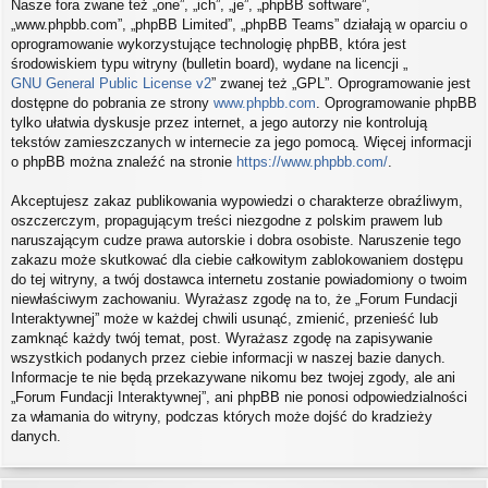
Nasze fora zwane też „one”, „ich”, „je”, „phpBB software”,
„www.phpbb.com”, „phpBB Limited”, „phpBB Teams” działają w oparciu o
oprogramowanie wykorzystujące technologię phpBB, która jest
środowiskiem typu witryny (bulletin board), wydane na licencji „
GNU General Public License v2
” zwanej też „GPL”. Oprogramowanie jest
dostępne do pobrania ze strony
www.phpbb.com
. Oprogramowanie phpBB
tylko ułatwia dyskusje przez internet, a jego autorzy nie kontrolują
tekstów zamieszczanych w internecie za jego pomocą. Więcej informacji
o phpBB można znaleźć na stronie
https://www.phpbb.com/
.
Akceptujesz zakaz publikowania wypowiedzi o charakterze obraźliwym,
oszczerczym, propagującym treści niezgodne z polskim prawem lub
naruszającym cudze prawa autorskie i dobra osobiste. Naruszenie tego
zakazu może skutkować dla ciebie całkowitym zablokowaniem dostępu
do tej witryny, a twój dostawca internetu zostanie powiadomiony o twoim
niewłaściwym zachowaniu. Wyrażasz zgodę na to, że „Forum Fundacji
Interaktywnej” może w każdej chwili usunąć, zmienić, przenieść lub
zamknąć każdy twój temat, post. Wyrażasz zgodę na zapisywanie
wszystkich podanych przez ciebie informacji w naszej bazie danych.
Informacje te nie będą przekazywane nikomu bez twojej zgody, ale ani
„Forum Fundacji Interaktywnej”, ani phpBB nie ponosi odpowiedzialności
za włamania do witryny, podczas których może dojść do kradzieży
danych.