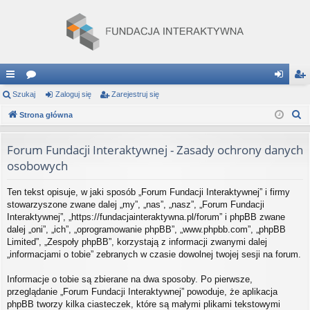
ię
Szukaj
or
Zaloguj się
Zarejestruj się
al
ar
S
ce
Strona główna
a
og
ej
z
j
uj
es
u
Forum Fundacji Interaktywnej - Zasady ochrony danych
…
si
tru
k
osobowych
a
ę
j
j
Ten tekst opisuje, w jaki sposób „Forum Fundacji Interaktywnej” i firmy
si
stowarzyszone zwane dalej „my”, „nas”, „nasz”, „Forum Fundacji
Interaktywnej”, „https://fundacjainteraktywna.pl/forum” i phpBB zwane
ę
dalej „oni”, „ich”, „oprogramowanie phpBB”, „www.phpbb.com”, „phpBB
Limited”, „Zespoły phpBB”, korzystają z informacji zwanymi dalej
„informacjami o tobie” zebranych w czasie dowolnej twojej sesji na forum.
Informacje o tobie są zbierane na dwa sposoby. Po pierwsze,
przeglądanie „Forum Fundacji Interaktywnej” powoduje, że aplikacja
phpBB tworzy kilka ciasteczek, które są małymi plikami tekstowymi