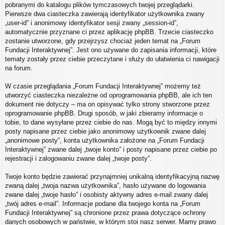
pobranymi do katalogu plików tymczasowych twojej przeglądarki.
Pierwsze dwa ciasteczka zawierają identyfikator użytkownika zwany
„user-id” i anonimowy identyfikator sesji zwany „session-id”,
automatycznie przyznane ci przez aplikację phpBB. Trzecie ciasteczko
zostanie utworzone, gdy przejrzysz chociaż jeden temat na „Forum
Fundacji Interaktywnej”. Jest ono używane do zapisania informacji, które
tematy zostały przez ciebie przeczytane i służy do ułatwienia ci nawigacji
na forum.
W czasie przeglądania „Forum Fundacji Interaktywnej” możemy też
utworzyć ciasteczka niezależne od oprogramowania phpBB, ale ich ten
dokument nie dotyczy – ma on opisywać tylko strony stworzone przez
oprogramowanie phpBB. Drugi sposób, w jaki zbieramy informacje o
tobie, to dane wysyłane przez ciebie do nas. Mogą być to między innymi
posty napisane przez ciebie jako anonimowy użytkownik zwane dalej
„anonimowe posty”, konta użytkownika założone na „Forum Fundacji
Interaktywnej” zwane dalej „twoje konto” i posty napisane przez ciebie po
rejestracji i zalogowaniu zwane dalej „twoje posty”.
Twoje konto będzie zawierać przynajmniej unikalną identyfikacyjną nazwę
zwaną dalej „twoja nazwa użytkownika”, hasło używane do logowania
zwane dalej „twoje hasło” i osobisty aktywny adres e-mail zwany dalej
„twój adres e-mail”. Informacje podane dla twojego konta na „Forum
Fundacji Interaktywnej” są chronione przez prawa dotyczące ochrony
danych osobowych w państwie, w którym stoi nasz serwer. Mamy prawo