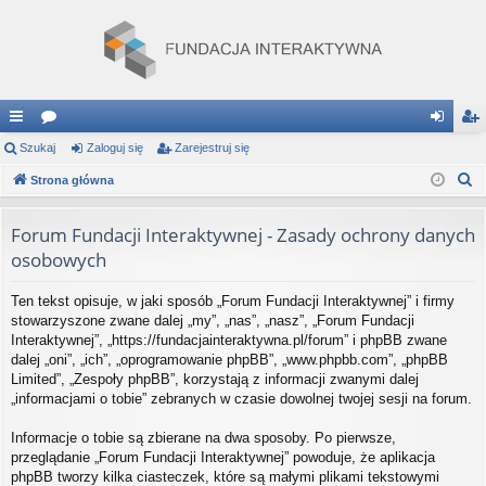
ię
Szukaj
or
Zaloguj się
Zarejestruj się
al
ar
S
ce
Strona główna
a
og
ej
z
j
uj
es
u
Forum Fundacji Interaktywnej - Zasady ochrony danych
…
si
tru
k
osobowych
a
ę
j
j
Ten tekst opisuje, w jaki sposób „Forum Fundacji Interaktywnej” i firmy
si
stowarzyszone zwane dalej „my”, „nas”, „nasz”, „Forum Fundacji
Interaktywnej”, „https://fundacjainteraktywna.pl/forum” i phpBB zwane
ę
dalej „oni”, „ich”, „oprogramowanie phpBB”, „www.phpbb.com”, „phpBB
Limited”, „Zespoły phpBB”, korzystają z informacji zwanymi dalej
„informacjami o tobie” zebranych w czasie dowolnej twojej sesji na forum.
Informacje o tobie są zbierane na dwa sposoby. Po pierwsze,
przeglądanie „Forum Fundacji Interaktywnej” powoduje, że aplikacja
phpBB tworzy kilka ciasteczek, które są małymi plikami tekstowymi