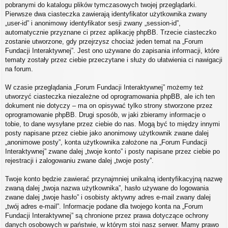
pobranymi do katalogu plików tymczasowych twojej przeglądarki.
Pierwsze dwa ciasteczka zawierają identyfikator użytkownika zwany
„user-id” i anonimowy identyfikator sesji zwany „session-id”,
automatycznie przyznane ci przez aplikację phpBB. Trzecie ciasteczko
zostanie utworzone, gdy przejrzysz chociaż jeden temat na „Forum
Fundacji Interaktywnej”. Jest ono używane do zapisania informacji, które
tematy zostały przez ciebie przeczytane i służy do ułatwienia ci nawigacji
na forum.
W czasie przeglądania „Forum Fundacji Interaktywnej” możemy też
utworzyć ciasteczka niezależne od oprogramowania phpBB, ale ich ten
dokument nie dotyczy – ma on opisywać tylko strony stworzone przez
oprogramowanie phpBB. Drugi sposób, w jaki zbieramy informacje o
tobie, to dane wysyłane przez ciebie do nas. Mogą być to między innymi
posty napisane przez ciebie jako anonimowy użytkownik zwane dalej
„anonimowe posty”, konta użytkownika założone na „Forum Fundacji
Interaktywnej” zwane dalej „twoje konto” i posty napisane przez ciebie po
rejestracji i zalogowaniu zwane dalej „twoje posty”.
Twoje konto będzie zawierać przynajmniej unikalną identyfikacyjną nazwę
zwaną dalej „twoja nazwa użytkownika”, hasło używane do logowania
zwane dalej „twoje hasło” i osobisty aktywny adres e-mail zwany dalej
„twój adres e-mail”. Informacje podane dla twojego konta na „Forum
Fundacji Interaktywnej” są chronione przez prawa dotyczące ochrony
danych osobowych w państwie, w którym stoi nasz serwer. Mamy prawo