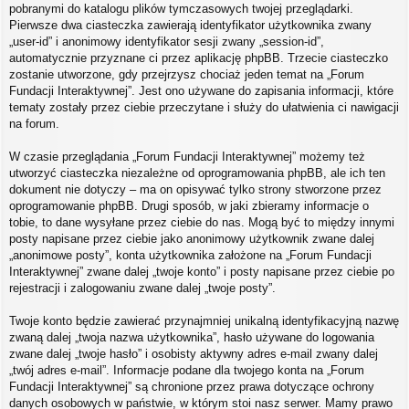
pobranymi do katalogu plików tymczasowych twojej przeglądarki.
Pierwsze dwa ciasteczka zawierają identyfikator użytkownika zwany
„user-id” i anonimowy identyfikator sesji zwany „session-id”,
automatycznie przyznane ci przez aplikację phpBB. Trzecie ciasteczko
zostanie utworzone, gdy przejrzysz chociaż jeden temat na „Forum
Fundacji Interaktywnej”. Jest ono używane do zapisania informacji, które
tematy zostały przez ciebie przeczytane i służy do ułatwienia ci nawigacji
na forum.
W czasie przeglądania „Forum Fundacji Interaktywnej” możemy też
utworzyć ciasteczka niezależne od oprogramowania phpBB, ale ich ten
dokument nie dotyczy – ma on opisywać tylko strony stworzone przez
oprogramowanie phpBB. Drugi sposób, w jaki zbieramy informacje o
tobie, to dane wysyłane przez ciebie do nas. Mogą być to między innymi
posty napisane przez ciebie jako anonimowy użytkownik zwane dalej
„anonimowe posty”, konta użytkownika założone na „Forum Fundacji
Interaktywnej” zwane dalej „twoje konto” i posty napisane przez ciebie po
rejestracji i zalogowaniu zwane dalej „twoje posty”.
Twoje konto będzie zawierać przynajmniej unikalną identyfikacyjną nazwę
zwaną dalej „twoja nazwa użytkownika”, hasło używane do logowania
zwane dalej „twoje hasło” i osobisty aktywny adres e-mail zwany dalej
„twój adres e-mail”. Informacje podane dla twojego konta na „Forum
Fundacji Interaktywnej” są chronione przez prawa dotyczące ochrony
danych osobowych w państwie, w którym stoi nasz serwer. Mamy prawo