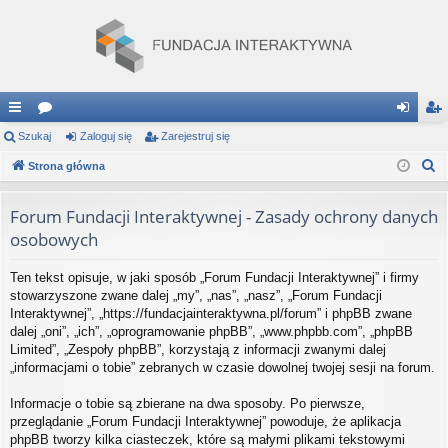
ię
Szukaj
or
Zaloguj się
Zarejestruj się
al
ar
S
ce
Strona główna
a
og
ej
z
j
uj
es
u
Forum Fundacji Interaktywnej - Zasady ochrony danych
…
si
tru
k
osobowych
a
ę
j
j
Ten tekst opisuje, w jaki sposób „Forum Fundacji Interaktywnej” i firmy
si
stowarzyszone zwane dalej „my”, „nas”, „nasz”, „Forum Fundacji
Interaktywnej”, „https://fundacjainteraktywna.pl/forum” i phpBB zwane
ę
dalej „oni”, „ich”, „oprogramowanie phpBB”, „www.phpbb.com”, „phpBB
Limited”, „Zespoły phpBB”, korzystają z informacji zwanymi dalej
„informacjami o tobie” zebranych w czasie dowolnej twojej sesji na forum.
Informacje o tobie są zbierane na dwa sposoby. Po pierwsze,
przeglądanie „Forum Fundacji Interaktywnej” powoduje, że aplikacja
phpBB tworzy kilka ciasteczek, które są małymi plikami tekstowymi