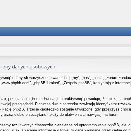
chrony danych osobowych
ywnej” i firmy stowarzyszone zwane dalej „my”, „nas”, „nasz”, „Forum Fundacji 
 „www.phpbb.com”, „phpBB Limited”, „Zespoły phpBB”, korzystają z informacj
sze, przeglądanie „Forum Fundacji Interaktywnej” powoduje, że aplikacja php
ojej przeglądarki. Pierwsze dwa ciasteczka zawierają identyfikator użytkown
likację phpBB. Trzecie ciasteczko zostanie utworzone, gdy przejrzysz chocia
y przez ciebie przeczytane i służy do ułatwienia ci nawigacji na forum.
możemy też utworzyć ciasteczka niezależne od oprogramowania phpBB, ale ic
sób, w jaki zbieramy informacje o tobie, to dane wysyłane przez ciebie do 