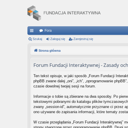
Fora
ię
Szukaj
Zaloguj się
Zarejestruj się
ce
Strona główna
j
Forum Fundacji Interaktywnej - Zasady o
…
Ten tekst opisuje, w jaki sposób „Forum Fundacji Interakt
phpBB zwane dalej „oni”, „ich”, „oprogramowanie phpBB”,
czasie dowolnej twojej sesji na forum.
Informacje o tobie są zbierane na dwa sposoby. Po pierw
tekstowymi pobranymi do katalogu plików tymczasowych tw
zwany „session-id”, automatycznie przyznane ci przez ap
ono używane do zapisania informacji, które tematy został
W czasie przeglądania „Forum Fundacji Interaktywnej” 
strony stworzone przez oprogramowanie phpBB. Drugi spo