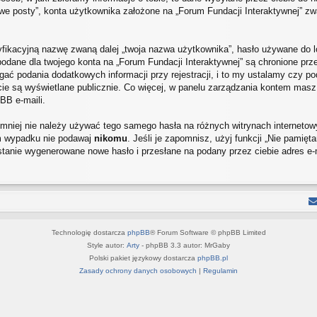
 posty”, konta użytkownika założone na „Forum Fundacji Interaktywnej” zwan
yfikacyjną nazwę zwaną dalej „twoja nazwa użytkownika”, hasło używane do l
je podane dla twojego konta na „Forum Fundacji Interaktywnej” są chronione 
ć podania dodatkowych informacji przy rejestracji, i to my ustalamy czy po
ie są wyświetlane publicznie. Co więcej, w panelu zarządzania kontem masz
BB e-maili.
iemniej nie należy używać tego samego hasła na różnych witrynach internetow
ym wypadku nie podawaj
nikomu
. Jeśli je zapomnisz, użyj funkcji „Nie pamię
stanie wygenerowane nowe hasło i przesłane na podany przez ciebie adres e-
Technologię dostarcza
phpBB
® Forum Software © phpBB Limited
Style autor:
Arty
- phpBB 3.3 autor: MrGaby
Polski pakiet językowy dostarcza
phpBB.pl
Zasady ochrony danych osobowych
|
Regulamin