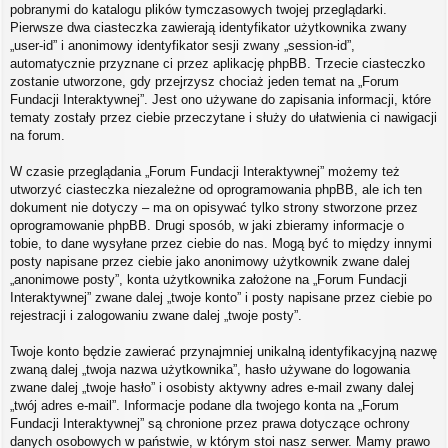
pobranymi do katalogu plików tymczasowych twojej przeglądarki.
Pierwsze dwa ciasteczka zawierają identyfikator użytkownika zwany
„user-id” i anonimowy identyfikator sesji zwany „session-id”,
automatycznie przyznane ci przez aplikację phpBB. Trzecie ciasteczko
zostanie utworzone, gdy przejrzysz chociaż jeden temat na „Forum
Fundacji Interaktywnej”. Jest ono używane do zapisania informacji, które
tematy zostały przez ciebie przeczytane i służy do ułatwienia ci nawigacji
na forum.
W czasie przeglądania „Forum Fundacji Interaktywnej” możemy też
utworzyć ciasteczka niezależne od oprogramowania phpBB, ale ich ten
dokument nie dotyczy – ma on opisywać tylko strony stworzone przez
oprogramowanie phpBB. Drugi sposób, w jaki zbieramy informacje o
tobie, to dane wysyłane przez ciebie do nas. Mogą być to między innymi
posty napisane przez ciebie jako anonimowy użytkownik zwane dalej
„anonimowe posty”, konta użytkownika założone na „Forum Fundacji
Interaktywnej” zwane dalej „twoje konto” i posty napisane przez ciebie po
rejestracji i zalogowaniu zwane dalej „twoje posty”.
Twoje konto będzie zawierać przynajmniej unikalną identyfikacyjną nazwę
zwaną dalej „twoja nazwa użytkownika”, hasło używane do logowania
zwane dalej „twoje hasło” i osobisty aktywny adres e-mail zwany dalej
„twój adres e-mail”. Informacje podane dla twojego konta na „Forum
Fundacji Interaktywnej” są chronione przez prawa dotyczące ochrony
danych osobowych w państwie, w którym stoi nasz serwer. Mamy prawo