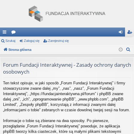
ię
Szukaj
or
Zaloguj się
Zarejestruj się
al
ar
S
ce
Strona główna
a
og
ej
z
j
uj
es
u
Forum Fundacji Interaktywnej - Zasady ochrony danych
…
si
tru
k
osobowych
a
ę
j
j
Ten tekst opisuje, w jaki sposób „Forum Fundacji Interaktywnej” i firmy
si
stowarzyszone zwane dalej „my”, „nas”, „nasz”, „Forum Fundacji
Interaktywnej”, „https://fundacjainteraktywna.pl/forum” i phpBB zwane
ę
dalej „oni”, „ich”, „oprogramowanie phpBB”, „www.phpbb.com”, „phpBB
Limited”, „Zespoły phpBB”, korzystają z informacji zwanymi dalej
„informacjami o tobie” zebranych w czasie dowolnej twojej sesji na forum.
Informacje o tobie są zbierane na dwa sposoby. Po pierwsze,
przeglądanie „Forum Fundacji Interaktywnej” powoduje, że aplikacja
phpBB tworzy kilka ciasteczek, które są małymi plikami tekstowymi