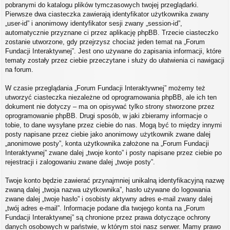
pobranymi do katalogu plików tymczasowych twojej przeglądarki.
Pierwsze dwa ciasteczka zawierają identyfikator użytkownika zwany
„user-id” i anonimowy identyfikator sesji zwany „session-id”,
automatycznie przyznane ci przez aplikację phpBB. Trzecie ciasteczko
zostanie utworzone, gdy przejrzysz chociaż jeden temat na „Forum
Fundacji Interaktywnej”. Jest ono używane do zapisania informacji, które
tematy zostały przez ciebie przeczytane i służy do ułatwienia ci nawigacji
na forum.
W czasie przeglądania „Forum Fundacji Interaktywnej” możemy też
utworzyć ciasteczka niezależne od oprogramowania phpBB, ale ich ten
dokument nie dotyczy – ma on opisywać tylko strony stworzone przez
oprogramowanie phpBB. Drugi sposób, w jaki zbieramy informacje o
tobie, to dane wysyłane przez ciebie do nas. Mogą być to między innymi
posty napisane przez ciebie jako anonimowy użytkownik zwane dalej
„anonimowe posty”, konta użytkownika założone na „Forum Fundacji
Interaktywnej” zwane dalej „twoje konto” i posty napisane przez ciebie po
rejestracji i zalogowaniu zwane dalej „twoje posty”.
Twoje konto będzie zawierać przynajmniej unikalną identyfikacyjną nazwę
zwaną dalej „twoja nazwa użytkownika”, hasło używane do logowania
zwane dalej „twoje hasło” i osobisty aktywny adres e-mail zwany dalej
„twój adres e-mail”. Informacje podane dla twojego konta na „Forum
Fundacji Interaktywnej” są chronione przez prawa dotyczące ochrony
danych osobowych w państwie, w którym stoi nasz serwer. Mamy prawo