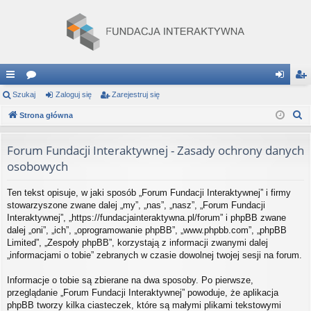
ię
Szukaj
or
Zaloguj się
Zarejestruj się
al
ar
S
ce
Strona główna
a
og
ej
z
j
uj
es
u
Forum Fundacji Interaktywnej - Zasady ochrony danych
…
si
tru
k
osobowych
a
ę
j
j
Ten tekst opisuje, w jaki sposób „Forum Fundacji Interaktywnej” i firmy
si
stowarzyszone zwane dalej „my”, „nas”, „nasz”, „Forum Fundacji
Interaktywnej”, „https://fundacjainteraktywna.pl/forum” i phpBB zwane
ę
dalej „oni”, „ich”, „oprogramowanie phpBB”, „www.phpbb.com”, „phpBB
Limited”, „Zespoły phpBB”, korzystają z informacji zwanymi dalej
„informacjami o tobie” zebranych w czasie dowolnej twojej sesji na forum.
Informacje o tobie są zbierane na dwa sposoby. Po pierwsze,
przeglądanie „Forum Fundacji Interaktywnej” powoduje, że aplikacja
phpBB tworzy kilka ciasteczek, które są małymi plikami tekstowymi