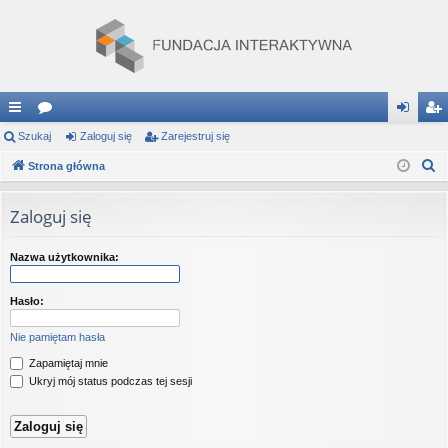
ię
Szukaj
or
Zaloguj się
Zarejestruj się
al
ar
S
ce
Strona główna
a
og
ej
z
j
uj
es
u
Zaloguj się
…
si
tru
k
a
ę
j
Nazwa użytkownika:
j
si
Hasło:
ę
Nie pamiętam hasła
Zapamiętaj mnie
Ukryj mój status podczas tej sesji