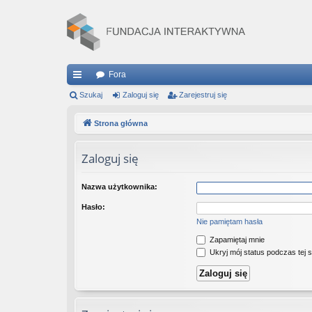
Fora
ię
Szukaj
Zaloguj się
Zarejestruj się
ce
Strona główna
j
Zaloguj się
…
Nazwa użytkownika:
Hasło:
Nie pamiętam hasła
Zapamiętaj mnie
Ukryj mój status podczas tej s