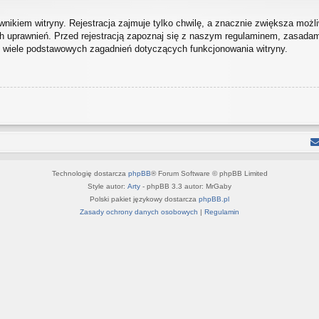
ikiem witryny. Rejestracja zajmuje tylko chwilę, a znacznie zwiększa możliw
 uprawnień. Przed rejestracją zapoznaj się z naszym regulaminem, zasada
h wiele podstawowych zagadnień dotyczących funkcjonowania witryny.
Technologię dostarcza
phpBB
® Forum Software © phpBB Limited
Style autor:
Arty
- phpBB 3.3 autor: MrGaby
Polski pakiet językowy dostarcza
phpBB.pl
Zasady ochrony danych osobowych
|
Regulamin