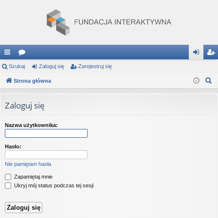
ię
Szukaj
or
Zaloguj się
Zarejestruj się
al
ar
S
ce
Strona główna
a
og
ej
z
j
uj
es
u
Zaloguj się
…
si
tru
k
a
ę
j
Nazwa użytkownika:
j
si
Hasło:
ę
Nie pamiętam hasła
Zapamiętaj mnie
Ukryj mój status podczas tej sesji