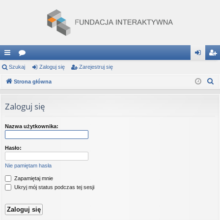
ię
Szukaj
or
Zaloguj się
Zarejestruj się
al
ar
S
ce
Strona główna
a
og
ej
z
j
uj
es
u
Zaloguj się
…
si
tru
k
a
ę
j
Nazwa użytkownika:
j
si
Hasło:
ę
Nie pamiętam hasła
Zapamiętaj mnie
Ukryj mój status podczas tej sesji