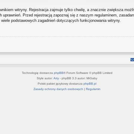
ikiem witryny. Rejestracja zajmuje tylko chwilę, a znacznie zwiększa możliw
 uprawnień. Przed rejestracją zapoznaj się z naszym regulaminem, zasada
h wiele podstawowych zagadnień dotyczących funkcjonowania witryny.
Technologię dostarcza
phpBB
® Forum Software © phpBB Limited
Style autor:
Arty
- phpBB 3.3 autor: MrGaby
Polski pakiet językowy dostarcza
phpBB.pl
Zasady ochrony danych osobowych
|
Regulamin