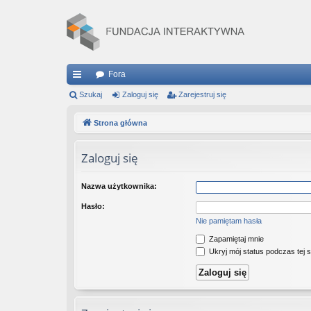
Fora
ię
Szukaj
Zaloguj się
Zarejestruj się
ce
Strona główna
j
Zaloguj się
…
Nazwa użytkownika:
Hasło:
Nie pamiętam hasła
Zapamiętaj mnie
Ukryj mój status podczas tej s