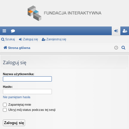
ię
Szukaj
or
Zaloguj się
Zarejestruj się
al
ar
S
ce
Strona główna
a
og
ej
z
j
uj
es
u
Zaloguj się
…
si
tru
k
a
ę
j
Nazwa użytkownika:
j
si
Hasło:
ę
Nie pamiętam hasła
Zapamiętaj mnie
Ukryj mój status podczas tej sesji