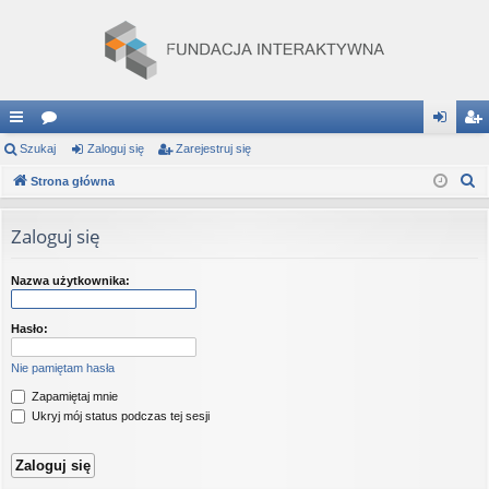
ię
Szukaj
or
Zaloguj się
Zarejestruj się
al
ar
S
ce
Strona główna
a
og
ej
z
j
uj
es
u
Zaloguj się
…
si
tru
k
a
ę
j
Nazwa użytkownika:
j
si
Hasło:
ę
Nie pamiętam hasła
Zapamiętaj mnie
Ukryj mój status podczas tej sesji