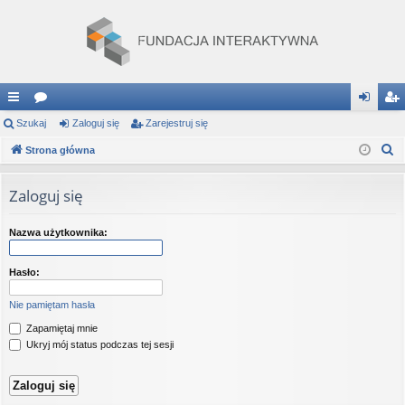
ię
Szukaj
or
Zaloguj się
Zarejestruj się
al
ar
S
ce
Strona główna
a
og
ej
z
j
uj
es
u
Zaloguj się
…
si
tru
k
a
ę
j
Nazwa użytkownika:
j
si
Hasło:
ę
Nie pamiętam hasła
Zapamiętaj mnie
Ukryj mój status podczas tej sesji